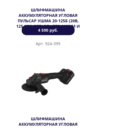
ШЛИФМАШИНА
АККУМУЛЯТОРНАЯ УГЛОВАЯ
ПУЛЬСАР УШМА 20-125Б (20В,
125 ММ, РЕГ. ОБ., БЕЗ АККУМ И
4 590 руб.
З/У, КОРОБКА)
Арт. 924-399
ШЛИФМАШИНА
АККУМУЛЯТОРНАЯ УГЛОВАЯ