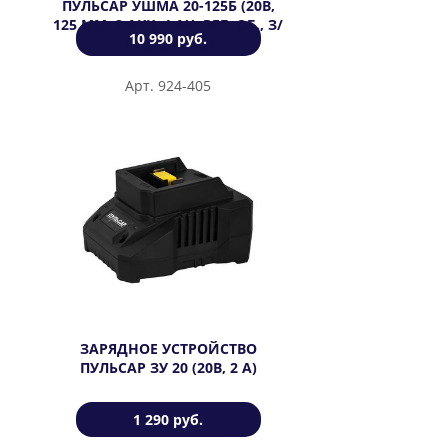
ПУЛЬСАР УШМА 20-125Б (20В,
125 ММ, 2 АКК, 4 АЧ, РЕГ. ОБ., З/
10 990 руб.
УТСР., КЕЙС)
Арт. 924-405
ЗАРЯДНОЕ УСТРОЙСТВО
ПУЛЬСАР ЗУ 20 (20В, 2 А)
1 290 руб.