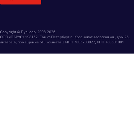
Copyright © Пульсар, 2008-2026
ООО «ПАРУС» 198152, Санкт-Петербург г., Краснопутиловская ул., дом 26,
литера А, помещение 5Н, комната 2 ИНН 7805783822, КПП 780501001