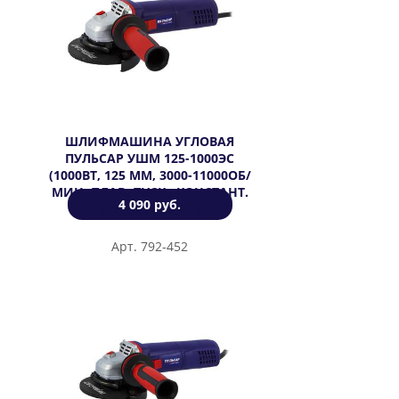
ШЛИФМАШИНА УГЛОВАЯ
ПУЛЬСАР УШМ 125-1000ЭC
(1000ВТ, 125 ММ, 3000-11000ОБ/
МИН, ПЛАВ. ПУСК., КОНСТАНТ.
4 090 руб.
ЭЛЕКТР., 2,25КГ)
Арт. 792-452