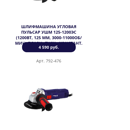
ШЛИФМАШИНА УГЛОВАЯ
ПУЛЬСАР УШМ 125-1200ЭС
(1200ВТ, 125 ММ, 3000-11000ОБ/
МИН, ПЛАВН. ПУСК., КОНСТАНТ.
4 590 руб.
ЭЛЕКТР., 2,5КГ)
Арт. 792-476