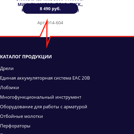
МИН, BL-МОТОР, ПЛАВ. ПУСК.,
8 490 руб.
КОНСТАНТ. ЭЛЕКТР., 2,3КГ)
Арт. 914-604
КАТАЛОГ ПРОДУКЦИИ
Дрели
Единая аккумуляторная система ЕАС 20В
Лобзики
Многофункциональный инструмент
Оборудование для работы с арматурой
Отбойные молотки
Перфораторы