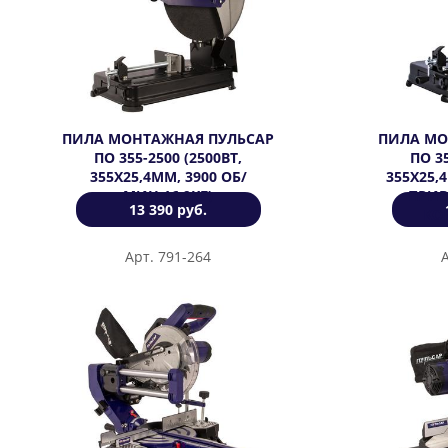
ПИЛА МОНТАЖНАЯ ПУЛЬСАР
ПИЛА МО
ПО 355-2500 (2500ВТ,
ПО 35
355Х25,4ММ, 3900 ОБ/
355Х25,
МИН,16,9КГ)
ПРИВ
13 390 руб.
КОР
Арт. 791-264