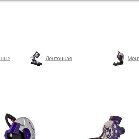
нные
Ленточная
Мон