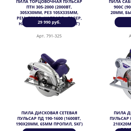
ПИЛА ТОРЦОВОЧНАЯ ПУЛЬСАР
ПИЛА САБ
ПТН 305-2000 (2000ВТ,
900С (9
305Х30ММ, РЕЗ 105Х335ММ,
20ММ, Б
РЕМ. ПЕРЕД, НАПРАВЛ., ЛАЗЕР,
29 990 руб.
НАКЛОН ПРАВО/ЛЕВО, 20 КГ)
Арт. 791-325
ПИЛА ДИСКОВАЯ СЕТЕВАЯ
ПИЛА Д
ПУЛЬСАР ПД 190-1600 (1600ВТ,
ПУЛЬСАР П
190Х20ММ, 65ММ ПРОПИЛ, 5КГ)
210Х20
ПЛАВ