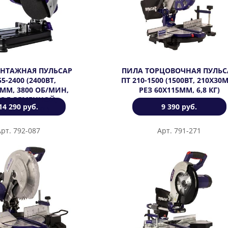
НТАЖНАЯ ПУЛЬСАР
ПИЛА ТОРЦОВОЧНАЯ ПУЛЬС
5-2400 (2400ВТ,
ПТ 210-1500 (1500ВТ, 210Х30
4ММ, 3800 ОБ/МИН,
РЕЗ 60Х115ММ, 6,8 КГ)
ОД РЕМЕННОЙ,
14 290 руб.
9 390 руб.
ОБКА,16,8КГ)
Арт. 792-087
Арт. 791-271