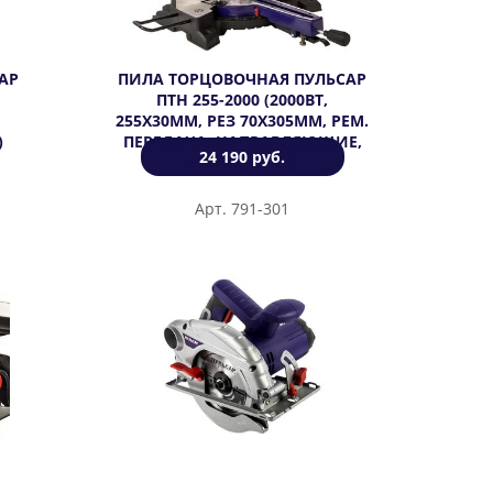
АР
ПИЛА ТОРЦОВОЧНАЯ ПУЛЬСАР
ПТН 255-2000 (2000ВТ,
255Х30ММ, РЕЗ 70Х305ММ, РЕМ.
)
ПЕРЕДАЧА, НАПРАВЛЯЮЩИЕ,
24 190 руб.
ЛАЗЕР, 20 КГ)
Арт. 791-301