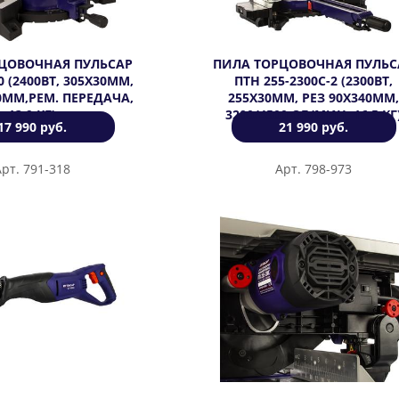
ЦОВОЧНАЯ ПУЛЬСАР
ПИЛА ТОРЦОВОЧНАЯ ПУЛЬС
0 (2400ВТ, 305Х30ММ,
ПТH 255-2300С-2 (2300ВТ,
0ММ,РЕМ. ПЕРЕДАЧА,
255Х30ММ, РЕЗ 90Х340ММ,
13,9 КГ)
3200/4500 ОБ/МИН, 16,5 КГ
17 990 руб.
21 990 руб.
Арт. 791-318
Арт. 798-973